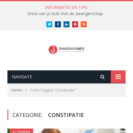
INFORMATIE EN TIPS:
Groei van je buik met de zwangerschap
Twitter
Facebook
LinkedIn
Pinterest
RSS
NAVIGATE
»
Home
Posts Tagged "Constipatie"
CATEGORIE:
CONSTIPATIE
ALGEMEEN