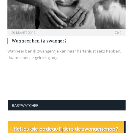
20 MAART 2017
0
Wanneer ben ik zwanger?
Wanneer ben ik zwanger? Je kan naar hartenlust seks hebben,
daarom ben je gelukkig nog…
BABYWATCHER