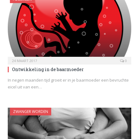
24 MAART 2017
0
Ontwikkeling in de baarmoeder
In negen maanden tijd groeit er in je baarmoeder een bevruchte
eicel uit van een…
ZWANGER WORDEN