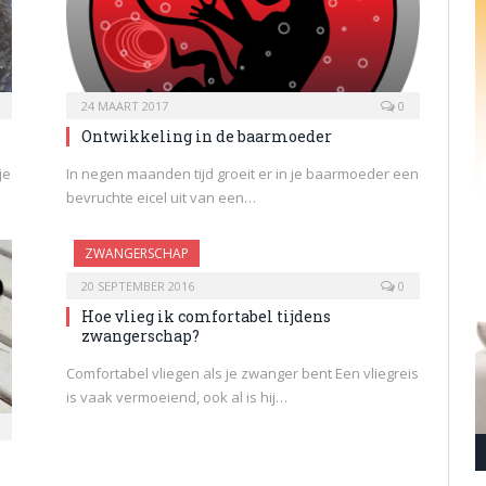
24 MAART 2017
0
Ontwikkeling in de baarmoeder
je
In negen maanden tijd groeit er in je baarmoeder een
bevruchte eicel uit van een…
ZWANGERSCHAP
20 SEPTEMBER 2016
0
Hoe vlieg ik comfortabel tijdens
zwangerschap?
Comfortabel vliegen als je zwanger bent Een vliegreis
is vaak vermoeiend, ook al is hij…