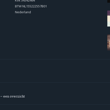
Kvk 54542464
BTW NL155222557B01
Nederland
g – een overzicht