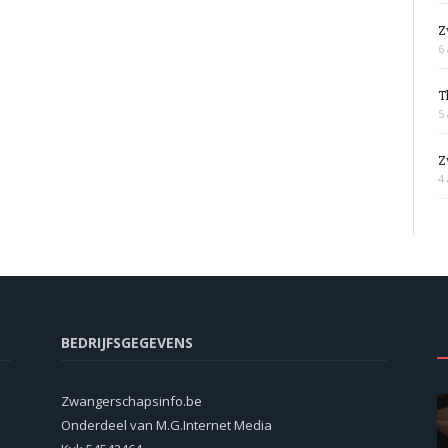
Z
6 
T
5 
Z
4 
BEDRIJFSGEGEVENS
Zwangerschapsinfo.be
Onderdeel van M.G.Internet Media