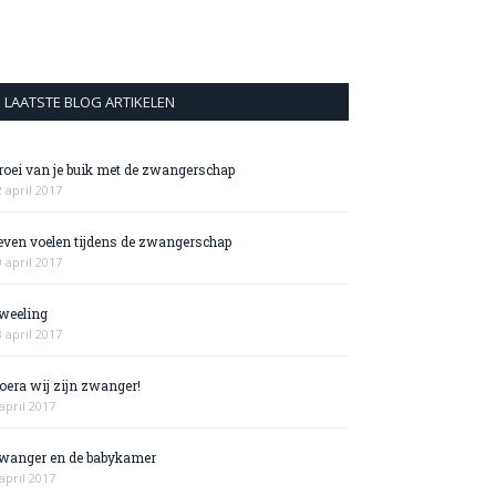
LAATSTE BLOG ARTIKELEN
roei van je buik met de zwangerschap
2 april 2017
even voelen tijdens de zwangerschap
0 april 2017
weeling
8 april 2017
oera wij zijn zwanger!
april 2017
wanger en de babykamer
april 2017