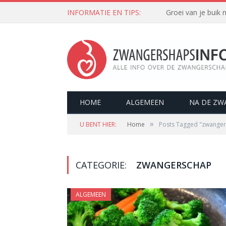
INFORMATIE EN TIPS:
Groei van je buik
HOME
ALGEMEEN
NA DE ZW
»
U BENT HIER:
Home
Posts Tagged "zwange
CATEGORIE:
ZWANGERSCHAP
ALGEMEEN