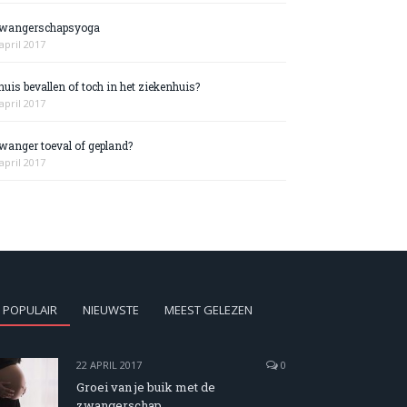
wangerschapsyoga
april 2017
huis bevallen of toch in het ziekenhuis?
april 2017
wanger toeval of gepland?
april 2017
POPULAIR
NIEUWSTE
MEEST GELEZEN
22 APRIL 2017
0
Groei van je buik met de
zwangerschap